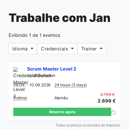
Trabalhe com Jan
Exibindo
1
de
1
eventos
Idioma
Credenciais
Trainer
If you
Scrum Master Level 2
are a
Jan Neudecker
human,
ignore
08.09. - 10.09.2026
24 hours (3 days)
this
2.799 €
Colónia
Alemão
field
2.699 €
Reserve agora
Todos os preços acrescidos de impostos