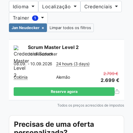
Idioma
Localização
Credenciais
Trainer
1
Jan Neudecker
×
Limpar todos os filtros
Scrum Master Level 2
Jan Neudecker
08.09. - 10.09.2026
24 hours (3 days)
2.799 €
Colónia
Alemão
2.699 €
Reserve agora
Todos os preços acrescidos de impostos
Precisas de uma oferta
personalizada?