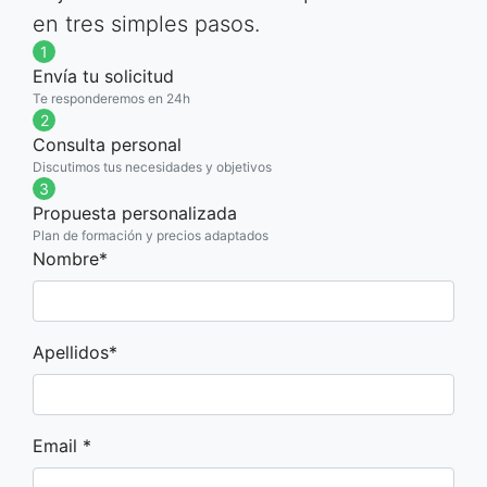
en tres simples pasos.
1
Envía tu solicitud
Te responderemos en 24h
2
Consulta personal
Discutimos tus necesidades y objetivos
3
Propuesta personalizada
Plan de formación y precios adaptados
If you
Nombre*
are a
human,
ignore
Apellidos*
this
field
Email *