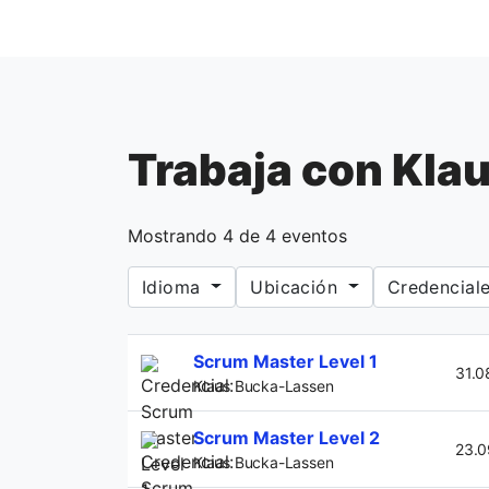
Trabaja con Kla
Mostrando
4
de
4
eventos
Idioma
Ubicación
Credencial
If you
Scrum Master Level 1
are a
31.0
Klaus Bucka-Lassen
human,
ignore
Scrum Master Level 2
23.0
this
Klaus Bucka-Lassen
field