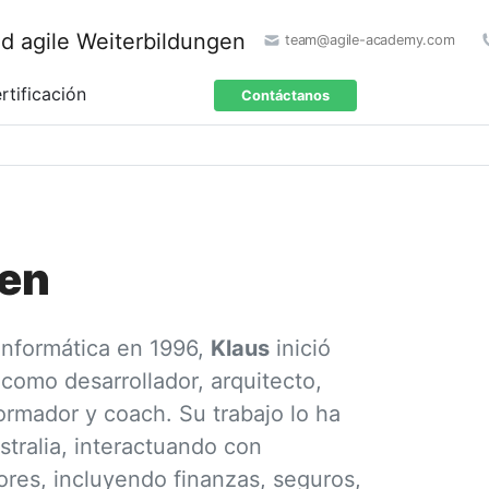
team@agile-academy.com
rtificación
Contáctanos
sen
informática en 1996,
Klaus
inició
como desarrollador, arquitecto,
ormador y coach. Su trabajo lo ha
tralia, interactuando con
res, incluyendo finanzas, seguros,