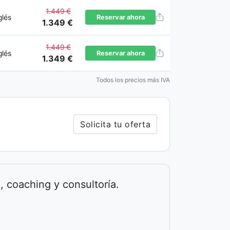
1.449 €
glés
Reservar ahora
1.349 €
1.449 €
glés
Reservar ahora
1.349 €
Todos los precios más IVA
Solicita tu oferta
, coaching y consultoría.