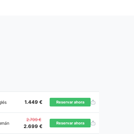
1.449 €
glés
Reservar ahora
2.799 €
emán
Reservar ahora
2.699 €