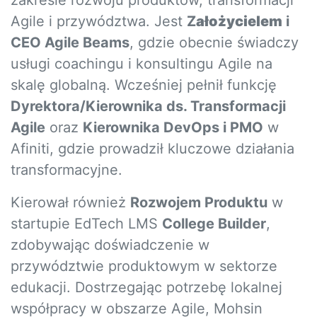
zakresie rozwoju produktów, transformacji
Agile i przywództwa. Jest
Z
ałożycielem
i
CEO Agile Beams
, gdzie obecnie świadczy
usługi coachingu i konsultingu Agile na
skalę globalną. Wcześniej pełnił funkcję
D
yre
ktora/Kierownika
ds. Transformacji
Agile
oraz
Kierownika DevOps i PMO
w
Afiniti, gdzie prowadził kluczowe działania
transformacyjne.
Kierował również
R
ozwojem Produktu
w
startupie EdTech LMS
College Builder
,
zdobywając doświadczenie w
przywództwie produktowym w sektorze
edukacji. Dostrzegając potrzebę lokalnej
współpracy w obszarze Agile, Mohsin