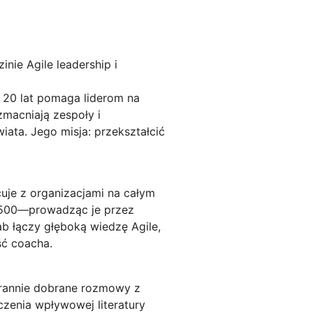
nie Agile leadership i
 20 lat pomaga liderom na
macniają zespoły i
iata. Jego misja: przekształcić
uje z organizacjami na całym
e 500—prowadząc je przez
ab łączy głęboką wiedzę Agile,
ść coacha.
tarannie dobrane rozmowy z
czenia wpływowej literatury