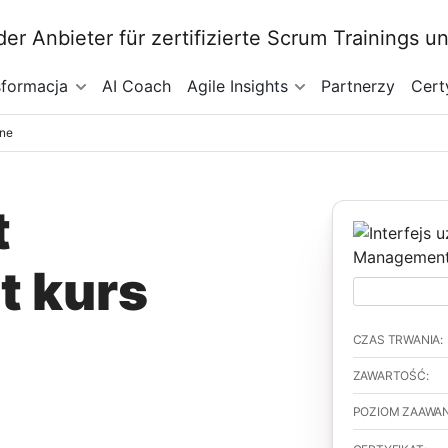
sformacja
AI Coach
Agile Insights
Partnerzy
Cert
ine
t
 kurs
CZAS TRWANIA:
ZAWARTOŚĆ:
POZIOM ZAAWA