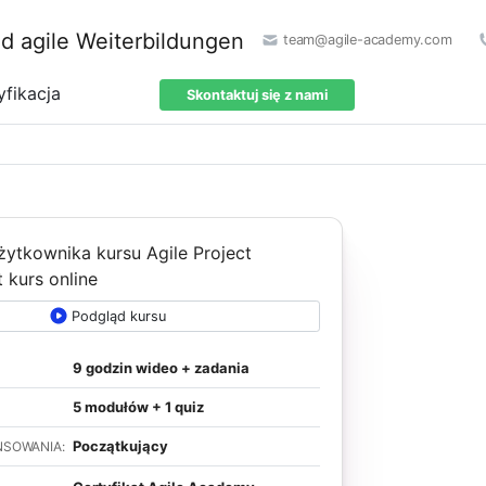
team@agile-academy.com
yfikacja
Skontaktuj się z nami
Podgląd kursu
9 godzin wideo + zadania
5 modułów + 1 quiz
Początkujący
NSOWANIA: