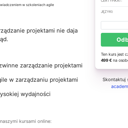
CERTYFIKAT:
wiadczeniem w szkoleniach agile
JĘZYKI:
arządzanie projektami nie daja
ąd.
Odb
Ten kurs jest 
499 €
na osobę
zwinne zarządzanie projektami
ile w zarządzaniu projektami
Skontaktuj
academ
ysokiej wydajności
 naszymi kursami online: