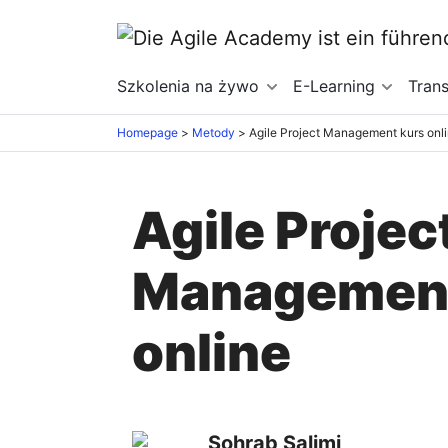
Szkolenia na żywo
E-Learning
Tran
Homepage
>
Metody
>
Agile Project Management kurs onl
Agile Projec
Management
online
Sohrab Salimi