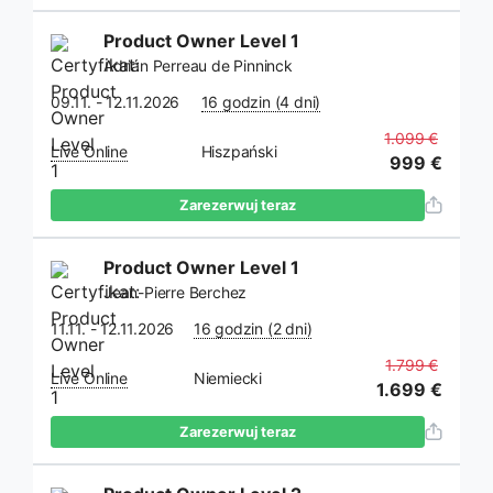
Product Owner Level 1
Adrián Perreau de Pinninck
09.11. - 12.11.2026
16 godzin (4 dni)
1.099 €
Live Online
Hiszpański
999 €
Zarezerwuj teraz
Product Owner Level 1
Jean-Pierre Berchez
11.11. - 12.11.2026
16 godzin (2 dni)
1.799 €
Live Online
Niemiecki
1.699 €
Zarezerwuj teraz