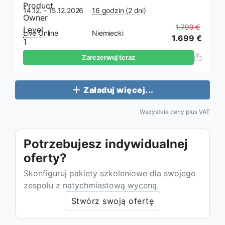
14.12. - 15.12.2026
16 godzin (2 dni)
1.799 €
Live Online
Niemiecki
1.699 €
Zarezerwuj teraz
Załaduj więcej...
Wszystkie ceny plus VAT
Potrzebujesz indywidualnej
oferty?
Skonfiguruj pakiety szkoleniowe dla swojego
zespołu z natychmiastową wyceną.
Stwórz swoją ofertę