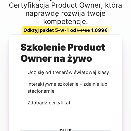
Certyfikacja Product Owner, która
naprawdę rozwija twoje
kompetencje.
Odkryj pakiet 5-w-1 od
1.699€
2.149€
Szkolenie Product
Owner na żywo
Ucz się od trenerów światowej klasy
Interaktywne szkolenie - zdalnie lub
stacjonarnie
Zdobądź certyfikat
PLUS