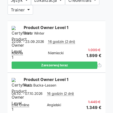
Język
Lokalizacja
Credentials
Trainer
If you
Product Owner Level 1
are a
Oliver Winter
human,
ignore
22.09. - 23.09.2026
16 godzin (2 dni)
this
1.999 €
Kolonia
Niemiecki
field
1.899 €
Zarezerwuj teraz
Product Owner Level 1
Klaus Bucka-Lassen
06.10. - 07.10.2026
16 godzin (2 dni)
1.449 €
Live Online
Angielski
1.349 €