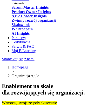
Kategorie
Scrum Master Insights
Product Owner Insights
Agile Leader Insights
Zwinny rozwój organizacji
Skalowanie
Whitepapers
AI Insights
Partnerzy
Certyfikacja
Serwis & FAQ
Mój E-Learning
Skontaktuj się z nami
Homepage
>
Organizacja Agile
Enablement na skalę
dla rozwijających się organizacji.
Wzmocnij swoje zespoły skutecznie