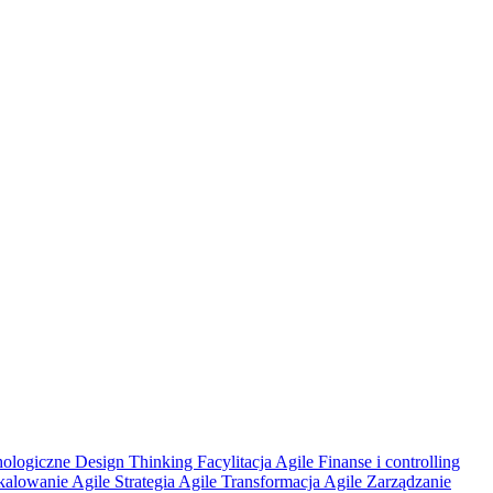
hologiczne
Design Thinking
Facylitacja Agile
Finanse i controlling
kalowanie Agile
Strategia Agile
Transformacja Agile
Zarządzanie