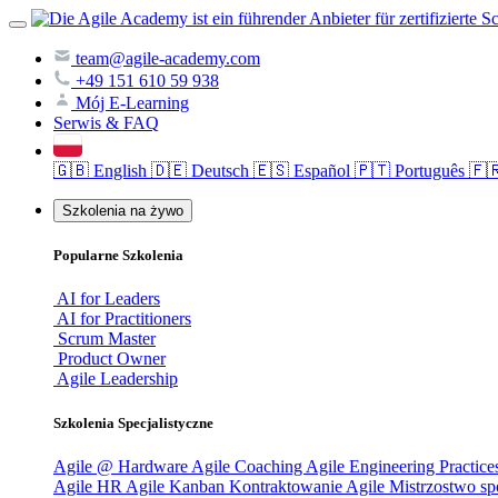
team@agile-academy.com
+49 151 610 59 938
Mój E-Learning
Serwis & FAQ
🇬🇧
English
🇩🇪
Deutsch
🇪🇸
Español
🇵🇹
Português
🇫
Szkolenia na żywo
Popularne Szkolenia
AI for Leaders
AI for Practitioners
Scrum Master
Product Owner
Agile Leadership
Szkolenia Specjalistyczne
Agile @ Hardware
Agile Coaching
Agile Engineering Practice
Agile
HR Agile
Kanban
Kontraktowanie Agile
Mistrzostwo s