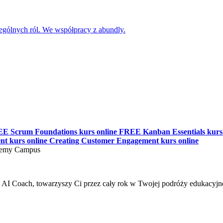
gólnych ról. We współpracy z abundly.
EE
Scrum Foundations kurs online
FREE
Kanban Essentials kurs
nt kurs online
Creating Customer Engagement kurs online
j AI Coach, towarzyszy Ci przez cały rok w Twojej podróży edukacyjne