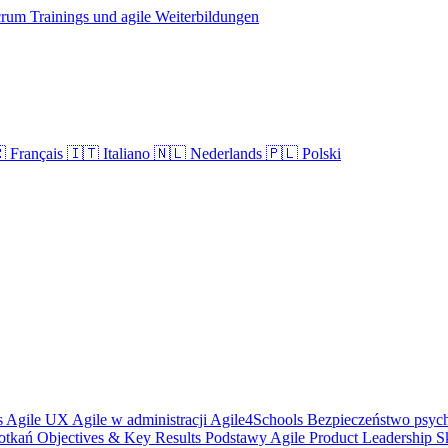

Français
🇮🇹
Italiano
🇳🇱
Nederlands
🇵🇱
Polski
s
Agile UX
Agile w administracji
Agile4Schools
Bezpieczeństwo psyc
potkań
Objectives & Key Results
Podstawy Agile
Product Leadership
S