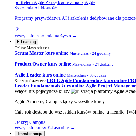
portfelem Agile
Zarządzanie zmianą Agile
Szkolenia AI
Nowość
Programy przywództwa AI i szkolenia dedykowane dla poszcze
Wszystkie szkolenia na żywo →
E-Learning
Online Masterclasses
Scrum Master kurs online
Masterclass • 24 godziny
Product Owner kurs online
Masterclass • 24 godziny
Agile Leader kurs online
Masterclass • 16 godzin
FREE
Agile Fundamentals kurs online
FR
Kursy podstawowe
Leader Fundamentals kurs online
Agile Project Manageme
Więcej niż pojedyncze kursy
Agile Academy Campus łączy wszystkie kursy
Cały rok dostępu do wszystkich kursów online, a Henrik, Twó
Odkryj Campus
Wszystkie kursy E-Learning →
Transformacja