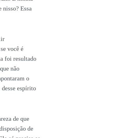
e nisso? Essa
ir
 se você é
a foi resultado
 que não
 apontaram o
desse espírito
areza de que
 disposição de