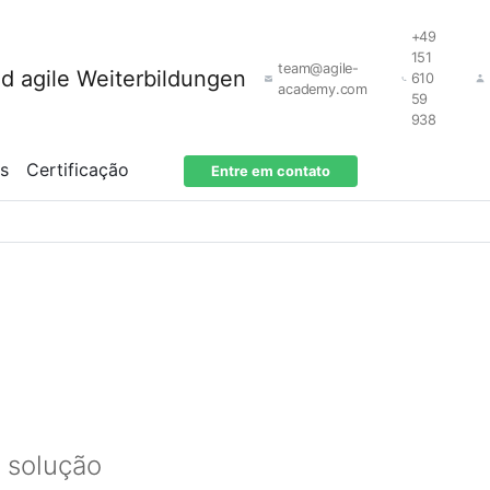
+49
151
team@agile-
610
academy.com
59
938
os
Certificação
Entre em contato
 solução