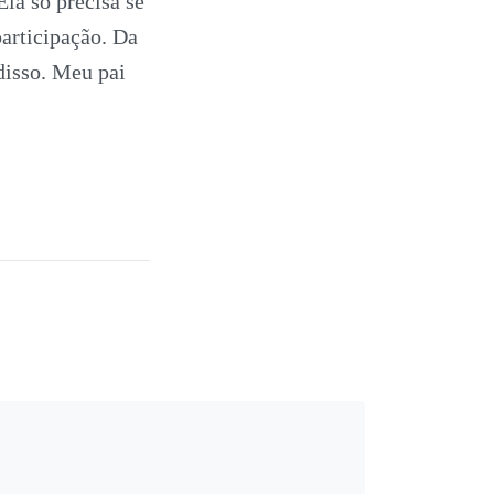
la só precisa se
participação. Da
disso. Meu pai