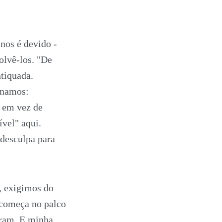
nos é devido -
olvê-los. "De
ntiquada.
onamos:
s em vez de
vel" aqui.
desculpa para
, exigimos do
começa no palco
aram. E minha