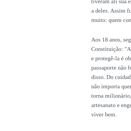
tiveram ali sua 
a deles. Assim 
muito: quem cont
Aos 18 anos, se
Constituição: "
e protegê-la é o
passaporte não f
disso. Do cuidad
não importa que
torna milionári
artesanato e en
viver bem.