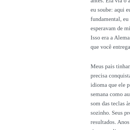
antes. Ela via 
eu soube: aqui 
fundamental, eu
esperavam de mi
Isso era a Alem
que você entrega
Meus pais tinham
precisa conquis
idioma que ele p
semana como aux
som das teclas à
sozinho. Seus pr
resultados. Ano