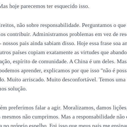
Mas hoje parecemos ter esquecido isso.
reitos, não sobre responsabilidade. Perguntamos o que 
os contribuir. Administramos problemas em vez de res
 nossos pais ainda sabiam disso. Hoje essa frase soa a
outros países copiam exatamente as virtudes que aband
cação, espírito de comunidade. A China é um deles. Ma
podemos aprender, explicamos por que isso "não é possí
o. Muito arriscado. Muito desconfortável. Temos uma 
mos solução.
ém preferimos falar a agir. Moralizamos, damos lições
 mesmos não cumprimos. Mas a responsabilidade não 
 no próprio espelho. Foi isso que meus pais me ensin