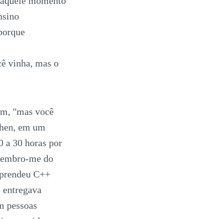
 Naquele momento
nsino
porque
ê vinha, mas o
am, "mas você
chen, em um
0 a 30 horas por
 Lembro-me do
 aprendeu C++
e entregava
m pessoas