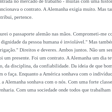
entrada no mercado de trabalho - muitas com uma histó
funcionava o contrato. A Alemanha exigia muito. Mas 
ribui, pertence.
gurei o passaporte alemão nas mãos. Comprometi-me c
A dignidade da pessoa humana é inviolável." Mas també
brigação." Direitos e deveres. Ambos juntos. Não um se
oi um presente. Foi um contrato. A Alemanha um dia t
o, da disciplina, da confiabilidade. Da ideia de que bom
m o faça. Enquanto a América sonhava com o indivíduo
o, a Alemanha sonhava com o nós. Com uma forte clas
genharia. Com uma sociedade onde todos que trabalh