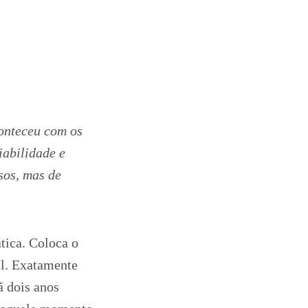
onteceu com os
iabilidade e
sos, mas de
tica. Coloca o
al. Exatamente
ã dois anos