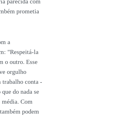
ria parecida com
também prometia
om a
m: "Respeitá-la
m o outro. Esse
eve orgulho
 trabalho conta -
 que do nada se
se média. Com
am também podem