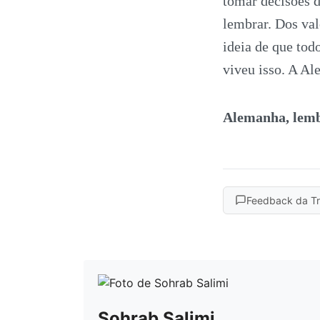
tomar decisões d
lembrar. Dos val
ideia de que tod
viveu isso. A Al
Alemanha, lemb
Feedback da T
Sohrab Salimi