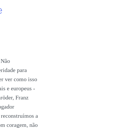
e
. Não
eridade para
er ver como isso
is e europeus -
röder, Franz
ogador
 reconstruímos a
om coragem, não