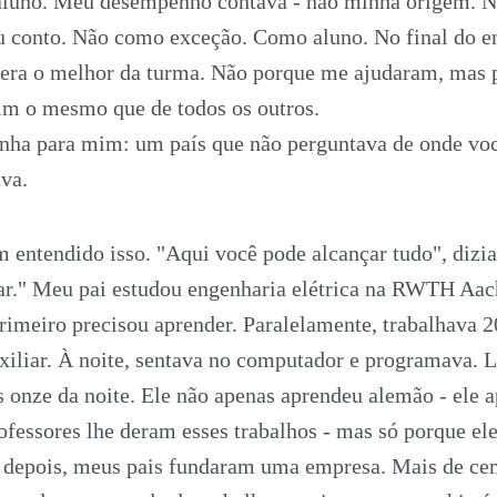
o aluno. Meu desempenho contava - não minha origem.
eu conto. Não como exceção. Como aluno. No final do e
 era o melhor da turma. Não porque me ajudaram, mas 
m o mesmo que de todos os outros.
anha para mim: um país que não perguntava de onde voc
va.
 entendido isso. "Aqui você pode alcançar tudo", dizi
tar." Meu pai estudou engenharia elétrica na RWTH Aa
rimeiro precisou aprender. Paralelamente, trabalhava 2
iliar. À noite, sentava no computador e programava.
s onze da noite. Ele não apenas aprendeu alemão - ele
ofessores lhe deram esses trabalhos - mas só porque el
s depois, meus pais fundaram uma empresa. Mais de ce