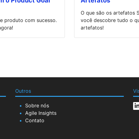
om o Product Goal
Artefatos
O que são os artefatos 
 de produto com sucesso.
você descobre tudo o q
agora!
artefatos!
Outros
Vi
Sobre nós
Agile Insights
Contato