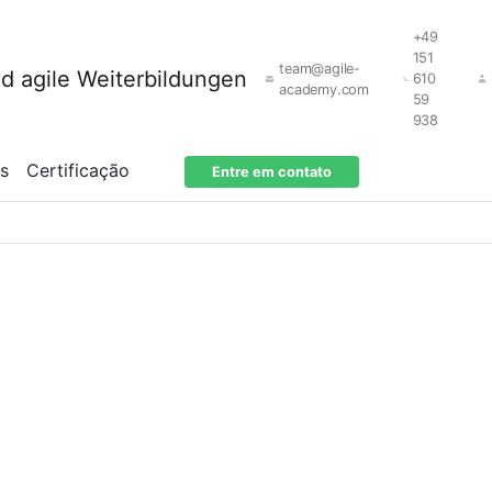
+49
151
team@agile-
610
academy.com
59
938
os
Certificação
Entre em contato