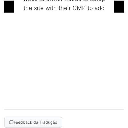
the site with their CMP to add
this content to the list of
technologies used.
Powered by
Usercentrics Consent
Management Platform
Feedback da Tradução