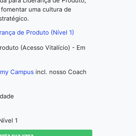
a para Liderança de Produto,
 fomentar uma cultura de
tratégico.
rança de Produto (Nível 1)
oduto (Acesso Vitalício) - Em
emy Campus
incl. nosso Coach
idade
ível 1
anta sua vaga