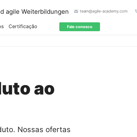
team@agile-academy.com
os
Certificação
Fale conosco
duto ao
duto. Nossas ofertas