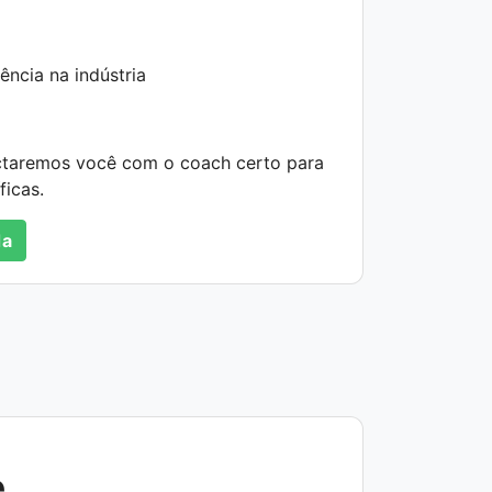
ncia na indústria
ctaremos você com o coach certo para
ficas.
da
e