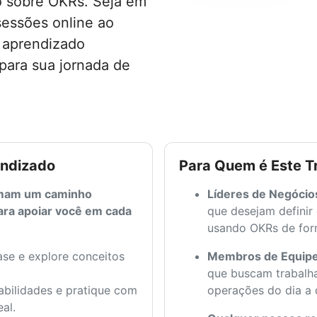
o sobre OKRs. Seja em
sessões online ao
 aprendizado
para sua jornada de
endizado
Para Quem é Este T
rmam um caminho
Líderes de Negócio
ra apoiar você em cada
que desejam definir
usando OKRs de for
se e explore conceitos
Membros de Equip
que buscam trabalh
bilidades e pratique com
operações do dia a 
al.