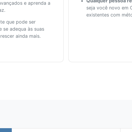
Qualquer pessoa re
avançados e aprenda a
seja você novo em 
az.
existentes com méto
te que pode ser
e se adequa às suas
escer ainda mais.