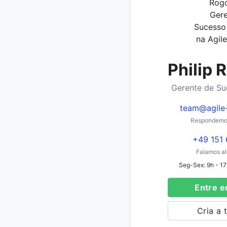
Philip 
Gerente de Su
team@agile
Respondemos
+49 151 
Falamos al
Seg-Sex: 9h - 17h
Entre e
Cria a 