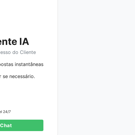
ente IA
cesso do Cliente
postas instantâneas
r se necessário.
el 24/7
 Chat