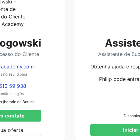
Rogowski
Assist
cesso do Cliente
Assistente de Su
-academy.com
Obtenha ajuda e res
 no seu idioma
Philip pode entra
610 59 938
emão e inglês
 (horário de Berlim)
m contato
Disponív
tua oferta
Iniciar