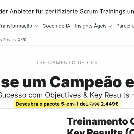
Transformação
Coach de IA
Insights Ágeis
Parceir
ey Results (OKR)
TREINAMENTO DE OKR
-se um Campeão 
Sucesso com Objectives & Key Results 
Descubra o pacote 5-em-1 de
2.449€
2.799€
Treinamento O
Key Results (