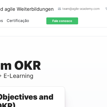
team@agile-academy.com
os
Certificação
Fale conosco
em OKR
+ E-Learning
bjectives and
OKR)