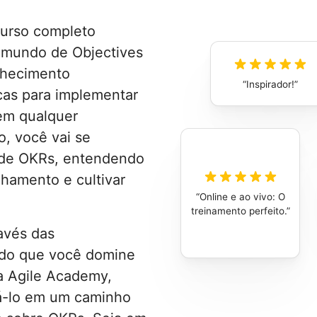
urso completo
o mundo de Objectives
nhecimento
Inspirador!
icas para implementar
em qualquer
o, você vai se
s de OKRs, entendendo
nhamento e cultivar
Online e ao vivo: O
.
treinamento perfeito.
avés das
ndo que você domine
a Agile Academy,
á-lo em um caminho