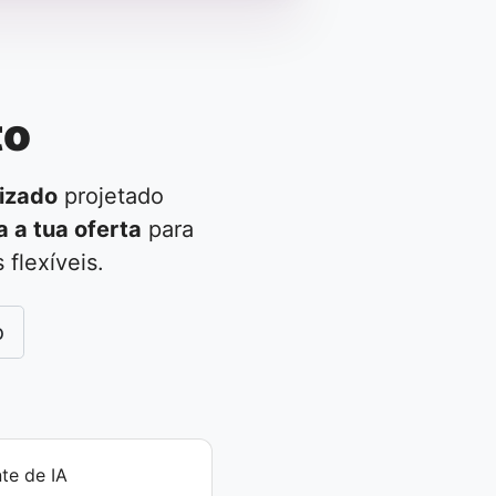
to
izado
projetado
a a tua oferta
para
flexíveis.
o