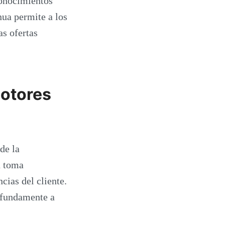
 conocimientos
nua permite a los
as ofertas
motores
de la
n toma
cias del cliente.
ofundamente a