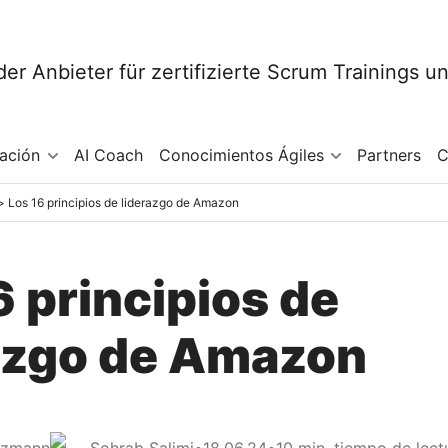
mación
AI Coach
Conocimientos Ágiles
Partners
C
Los 16 principios de liderazgo de Amazon
6 principios de
azgo de Amazon
tzmann
Sohrab Salimi
•
18.06.24
•
10
min. tiempo de lect