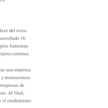
lave del éxito.
sarrollado 16
cipios fomentan
mejora continua.
 que una empresa
e y mostraremos
e empresas de
es. Al final,
r el rendimiento