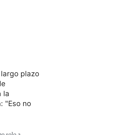
 largo plazo
de
 la
: "Eso no
no solo a