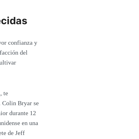
ecidas
or confianza y
facción del
ultivar
, te
. Colin Bryar se
ior durante 12
unidense en una
te de Jeff