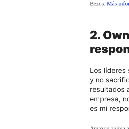
Bezos.
Más info
2. Own
respon
Los líderes
y no sacrif
resultados 
empresa, no
es mi respo
Amazon anima a s