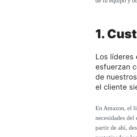
de tu equipo y o
1. Cus
Los líderes 
esfuerzan c
de nuestros 
el cliente s
En Amazon, el li
necesidades del 
partir de ahí, de