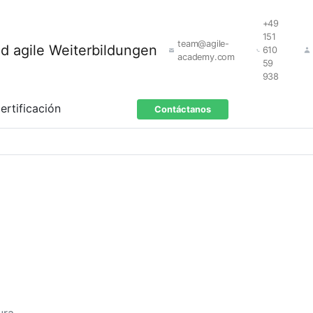
+49
151
team@agile-
610
academy.com
59
938
ertificación
Contáctanos
ura