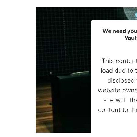
We need your
Yout
This content
load due to 
disclosed 
website owne
site with t
content to th
Powered by
Userc