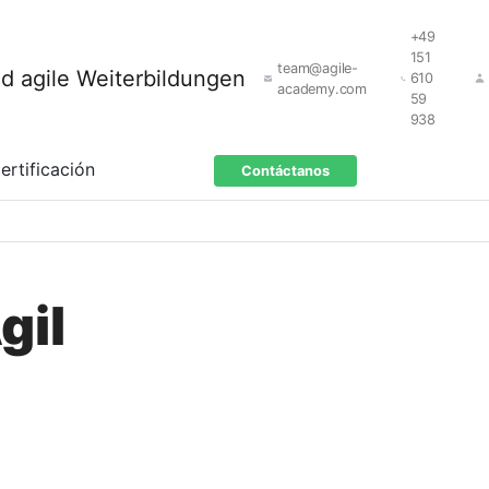
+49
151
team@agile-
610
academy.com
59
938
ertificación
Contáctanos
gil