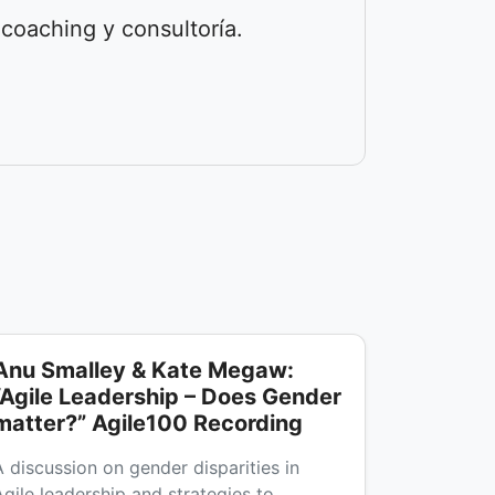
 coaching y consultoría.
Anu Smalley & Kate Megaw:
“Agile Leadership – Does Gender
matter?” Agile100 Recording
A discussion on gender disparities in
Agile leadership and strategies to