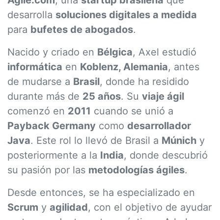
Agile.com
, una
startup brasileña
que
desarrolla
soluciones digitales a medida
para
bufetes de abogados
.
Nacido y criado en
Bélgica
, Axel estudió
informática
en
Koblenz, Alemania
, antes
de mudarse a
Brasil
, donde ha residido
durante más de
25 años
. Su
viaje ágil
comenzó en
2011
cuando se unió a
Payback Germany
como
desarrollador
Java
. Este rol lo llevó de Brasil a
Múnich
y
posteriormente a la
India
, donde descubrió
su pasión por las
metodologías ágiles
.
Desde entonces, se ha especializado en
Scrum
y
agilidad
, con el objetivo de ayudar