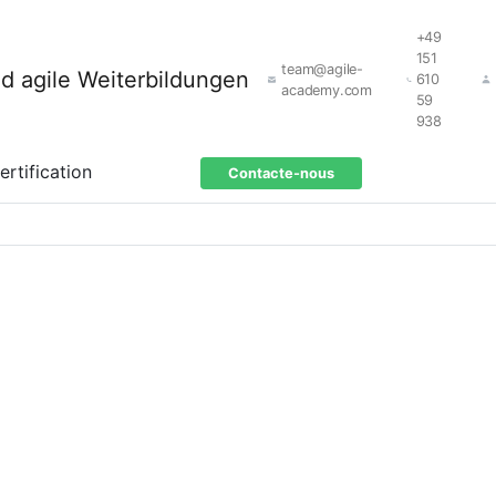
+49
151
team@agile-
610
academy.com
59
938
ertification
Contacte-nous