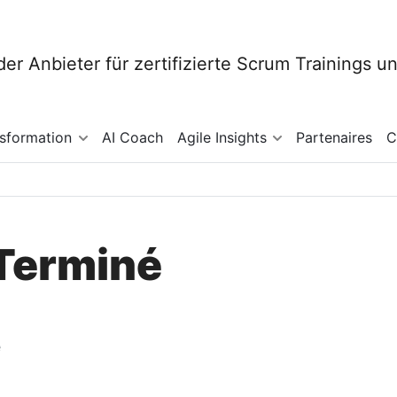
nsformation
AI Coach
Agile Insights
Partenaires
C
 Terminé
e