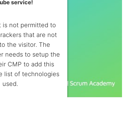
ube service!
 is not permitted to
trackers that are not
to the visitor. The
r needs to setup the
heir CMP to add this
e list of technologies
used.
entrics Consent Management
Platform