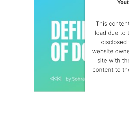
Yout
This content
load due to 
disclosed 
website owne
site with t
content to th
Powered by
Userc