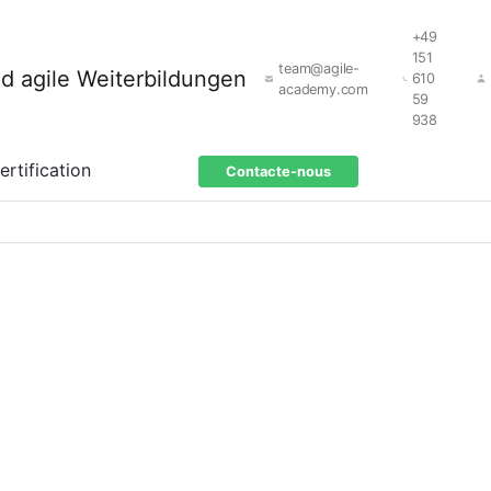
+49
151
team@agile-
610
academy.com
59
938
ertification
Contacte-nous