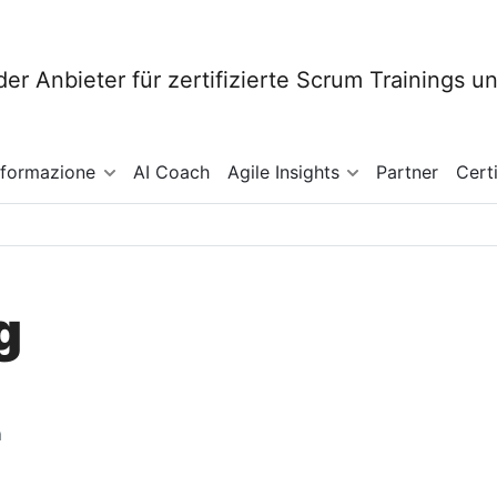
sformazione
AI Coach
Agile Insights
Partner
Cert
g
a