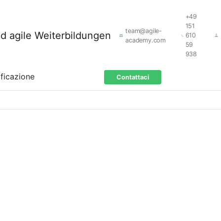
+49
151
team@agile-
610
academy.com
59
938
ificazione
Contattaci