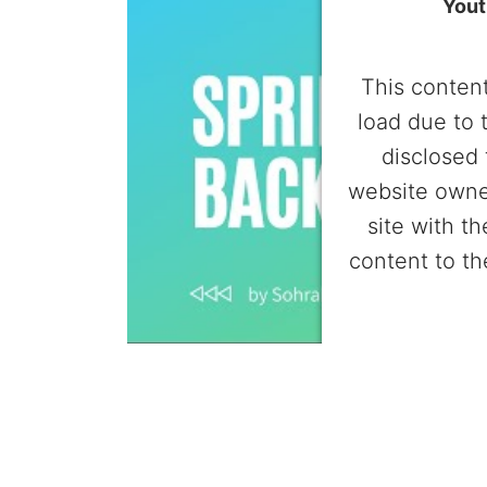
Yout
This content
load due to 
disclosed 
website owne
site with t
content to th
Powered by
Userc