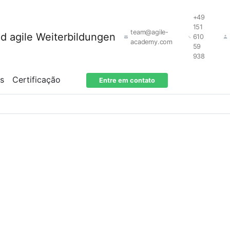
+49
151
team@agile-
610
academy.com
59
938
os
Certificação
Entre em contato