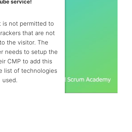
ube service!
 is not permitted to
trackers that are not
to the visitor. The
r needs to setup the
heir CMP to add this
e list of technologies
used.
entrics Consent Management
Platform