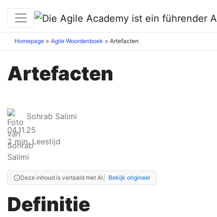
Homepage
Agile Woordenboek
Artefacten
Artefacten
Sohrab Salimi
04.11.25
2
min. Leestijd
Deze inhoud is vertaald met AI.
Bekijk origineel
Definitie