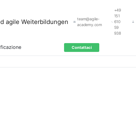
+49
151
team@agile-
610
academy.com
59
938
ificazione
Contattaci