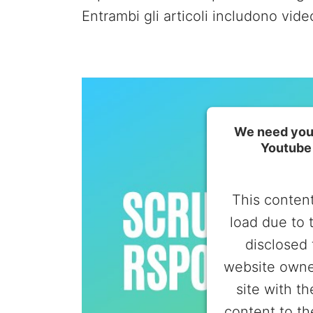
Entrambi gli articoli includono vide
We need your
Youtube 
This content
load due to 
disclosed 
website owne
site with t
content to th