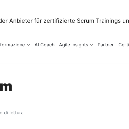
sformazione
AI Coach
Agile Insights
Partner
Cert
um
 di lettura