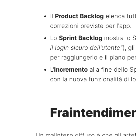
Il
Product Backlog
elenca tutt
correzioni previste per l'app.
Lo
Sprint Backlog
mostra lo S
il login sicuro dell'utente"
), g
per raggiungerlo e il piano per
L'
Incremento
alla fine dello S
con la nuova funzionalità di lo
Fraintendime
Un malinteso diffuso è che gli artef