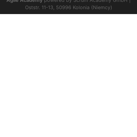
Agile Academy
powered by Scrum Academy GmbH |
Oststr. 11-13, 50996 Kolonia (Niemcy)