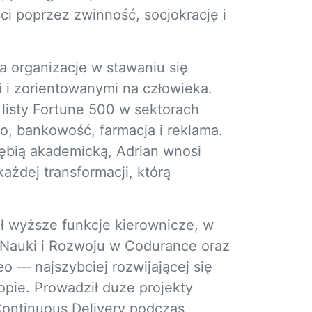
ci poprzez zwinność, socjokrację i
ra organizacje w stawaniu się
 i zorientowanymi na człowieka.
 listy Fortune 500 w sektorach
two, bankowość, farmacja i reklama.
łębią akademicką, Adrian wnosi
każdej transformacji, którą
ił wyższe funkcje kierownicze, w
 Nauki i Rozwoju w Codurance oraz
 — najszybciej rozwijającej się
opie. Prowadził duże projekty
Continuous Delivery podczas