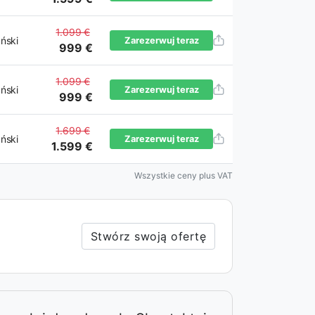
1.099 €
ński
Zarezerwuj teraz
999 €
1.099 €
ński
Zarezerwuj teraz
999 €
1.699 €
ński
Zarezerwuj teraz
1.599 €
Wszystkie ceny plus VAT
Stwórz swoją ofertę