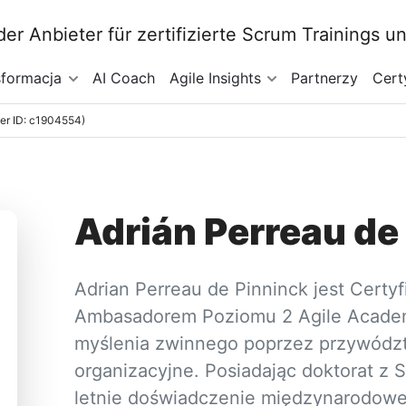
sformacja
AI Coach
Agile Insights
Partnerzy
Cert
ner ID: c1904554)
Adrián Perreau de
Adrian Perreau de Pinninck jest Cert
Ambasadorem Poziomu 2 Agile Academ
myślenia zwinnego poprzez przywódz
organizacyjne. Posiadając doktorat z S
letnie doświadczenie międzynarodowe