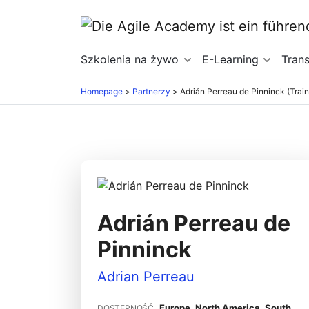
Szkolenia na żywo
E-Learning
Tran
Homepage
>
Partnerzy
>
Adrián Perreau de Pinninck (Trai
Adrián Perreau de
Pinninck
Adrian Perreau
Europe, North America, South
DOSTĘPNOŚĆ