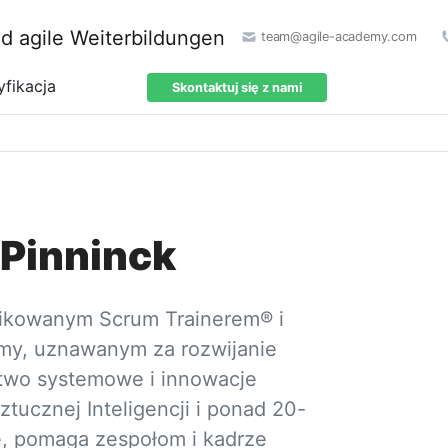
team@agile-academy.com
yfikacja
Skontaktuj się z nami
 Pinninck
yfikowanym Scrum Trainerem® i
y, uznawanym za rozwijanie
two systemowe i innowacje
ztucznej Inteligencji i ponad 20-
, pomaga zespołom i kadrze