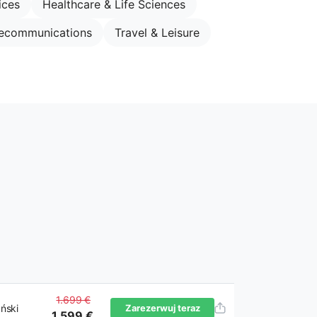
ices
Healthcare & Life Sciences
lecommunications
Travel & Leisure
1.699 €
ński
Zarezerwuj teraz
1.599 €