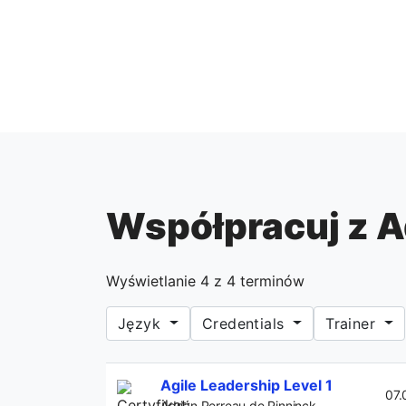
Współpracuj z A
Wyświetlanie
4
z
4
terminów
Język
Credentials
Trainer
Agile Leadership Level 1
07.
Adrián Perreau de Pinninck