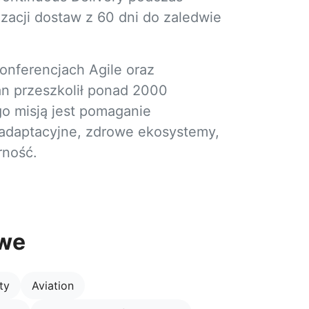
izacji dostaw z 60 dni do zaledwie
onferencjach Agile oraz
an przeszkolił ponad 2000
go misją jest pomaganie
 adaptacyjne, zdrowe ekosystemy,
rność.
owe
ty
Aviation