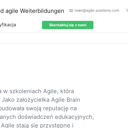
team@agile-academy.com
yfikacja
Skontaktuj się z nami
 w szkoleniach Agile, która
 Jako założycielka Agile Brain
zbudowała swoją reputację na
owanych doświadczeń edukacyjnych,
Agile stają się przystępne i