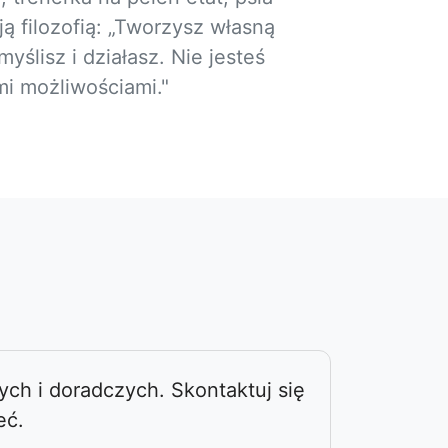
ą filozofią: „Tworzysz własną
yślisz i działasz. Nie jesteś
mi możliwościami."
ch i doradczych. Skontaktuj się
eć.