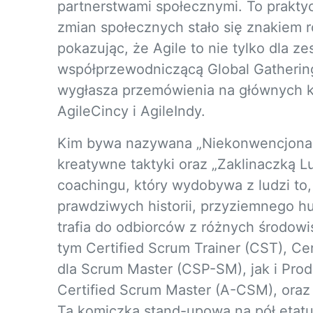
partnerstwami społecznymi. To prakty
zmian społecznych stało się znakiem
pokazując, że Agile to nie tylko dla z
współprzewodniczącą Global Gathering
wygłasza przemówienia na głównych k
AgileCincy i AgileIndy.
Kim bywa nazywana „Niekonwencjonal
kreatywne taktyki oraz „Zaklinaczką Lu
coachingu, który wydobywa z ludzi to,
prawdziwych historii, przyziemnego h
trafia do odbiorców z różnych środowis
tym Certified Scrum Trainer (CST), Ce
dla Scrum Master (CSP-SM), jak i Pr
Certified Scrum Master (A-CSM), oraz j
Ta komiczka stand-upowa na pół etatu,