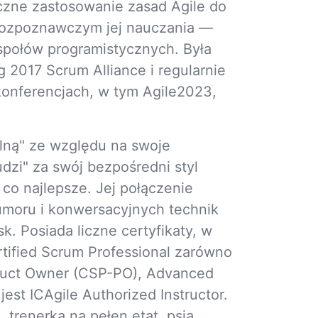
czne zastosowanie zasad Agile do
 rozpoznawczym jej nauczania —
espołów programistycznych. Była
 2017 Scrum Alliance i regularnie
onferencjach, w tym Agile2023,
ną" ze względu na swoje
dzi" za swój bezpośredni styl
 co najlepsze. Jej połączenie
umoru i konwersacyjnych technik
k. Posiada liczne certyfikaty, w
rtified Scrum Professional zarówno
oduct Owner (CSP-PO), Advanced
est ICAgile Authorized Instructor.
 trenerka na pełen etat, psia