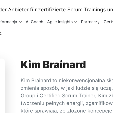
sformacja
AI Coach
Agile Insights
Partnerzy
Cert
2)
Kim Brainard
Kim Brainard to niekonwencjonalna siła
zmienia sposób, w jaki ludzie się uczą.
Group i Certified Scrum Trainer, Kim 
tworzeniu pełnych energii, zgamifik
które sprawiają, że złożone koncepcje 