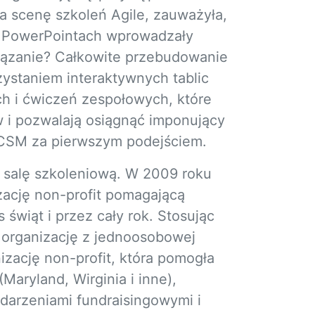
a scenę szkoleń Agile, zauważyła,
na PowerPointach wprowadzały
wiązanie? Całkowite przebudowanie
ystaniem interaktywnych tablic
ch i ćwiczeń zespołowych, które
 i pozwalają osiągnąć imponujący
CSM za pierwszym podejściem.
 salę szkoleniową. W 2009 roku
izację non-profit pomagającą
świąt i przez cały rok. Stosując
 organizację z jednoosobowej
nizację non-profit, która pomogła
aryland, Wirginia i inne),
darzeniami fundraisingowymi i