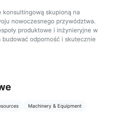
ę konsultingową skupioną na
ozwoju nowoczesnego przywództwa.
społy produktowe i inżynieryjne w
m budować odporność i skutecznie
owe
esources
Machinery & Equipment