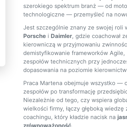
szerokiego spektrum branż — od motory
technologiczne — przemyśleć na nowo
Jest szczególnie znany ze swojej rol
Porsche
i
Daimler
, gdzie coachował z
kierowniczą w przyjmowaniu zwinności 
demistyfikowanie frameworków Agile, 
zespołów technicznych przy jednocze
dopasowania na poziomie kierownictw
Praca Martena obejmuje wszystko — od 
zespołów po transformację przedsiębior
Niezależnie od tego, czy wspiera globa
wielkości firmy, łączy głęboką wiedzę
coachingu, który kładzie nacisk na
jas
zrównoważoność
.