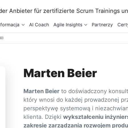
sformacja
AI Coach
Agile Insights
Partnerzy
Cert
20)
Marten Beier
Marten Beier
to doświadczony konsulta
który wnosi do każdej prowadzonej prz
perspektywę systemową i niezachwiane
klienta. Dzięki
wykształceniu inżynie
zakresie zarządzania rozwojem prod