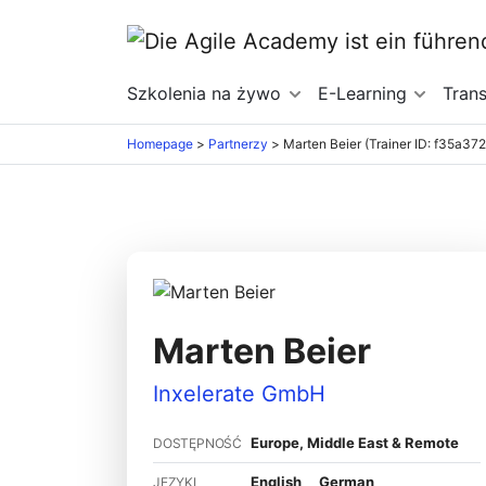
Szkolenia na żywo
E-Learning
Tran
Homepage
>
Partnerzy
>
Marten Beier (Trainer ID: f35a37
Marten Beier
Inxelerate GmbH
Europe, Middle East & Remote
DOSTĘPNOŚĆ
English
German
JĘZYKI