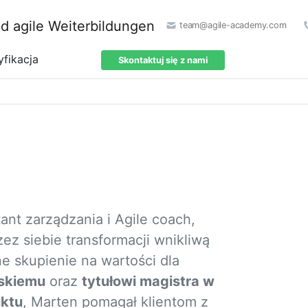
team@agile-academy.com
yfikacja
Skontaktuj się z nami
nt zarządzania i Agile coach,
ez siebie transformacji wnikliwą
 skupienie na wartości dla
rskiemu
oraz
tytułowi magistra w
uktu
, Marten pomagał klientom z