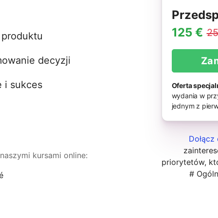
Przedsp
125 €
25
j produktu
owanie decyzji
Za
 i sukces
Oferta specjal
wydania w przy
jednym z pierw
Dołącz 
zaintere
 naszymi kursami online:
priorytetów, kt
# Ogól