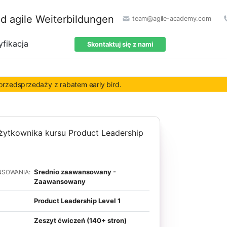
team@agile-academy.com
yfikacja
Skontaktuj się z nami
rzedsprzedaży z rabatem early bird.
Srednio zaawansowany -
NSOWANIA:
Zaawansowany
Product Leadership Level 1
Zeszyt ćwiczeń (140+ stron)