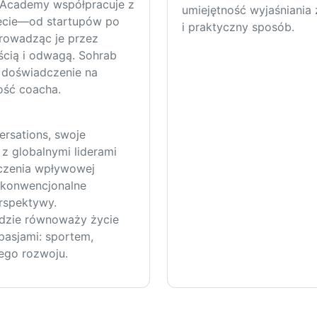
e Academy współpracuje z
umiejętność wyjaśniania
iecie—od startupów po
i praktyczny sposób.
prowadząc je przez
ścią i odwagą. Sohrab
, doświadczenie na
ość coacha.
ersations, swoje
z globalnymi liderami
aczenia wpływowej
e konwencjonalne
erspektywy.
gdzie równoważy życie
 pasjami: sportem,
ego rozwoju.