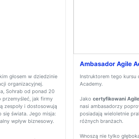
Ambasador Agile 
skim głosem w dziedzinie
Instruktorem tego kursu 
cji organizacyjnej.
Academy.
ia, Sohrab od ponad 20
 przemyśleć, jak firmy
Jako
certyfikowani Agil
ą zespoły i dostosowują
nasi ambasadorzy poprowa
 się świata. Jego misja:
posiadają wieloletnie p
ealny wpływ biznesowy.
różnych branżach.
Wnoszą nie tylko głęboka