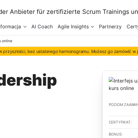
sformacja
AI Coach
Agile Insights
Partnerzy
Cert
 online
 w przyszłości, bez ustalonego harmonogramu. Możesz go zamówić w p
dership
POZIOM ZAAWA
CERTYFIKAT:
BONUS: