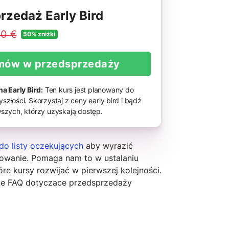
rzedaż Early Bird
0 €
50% zniżki
mów w przedsprzedaży
na Early Bird:
Ten kurs jest planowany do
szłości. Skorzystaj z ceny early bird i bądź
szych, którzy uzyskają dostęp.
do listy oczekujących
aby wyrazić
sowanie. Pomaga nam to w ustalaniu
óre kursy rozwijać w pierwszej kolejności.
ne FAQ dotyczace przedsprzedaży