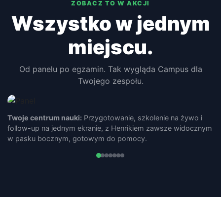
ZOBACZ TO W AKCJI
Wszystko w jednym
miejscu.
Od panelu po egzamin. Tak wygląda Campus dla
Twojego zespołu.
Henrik prowadzi każdą osobę indywidualnie:
Zanim
rozpocznie się szkolenie, Henrik przeprowadza krótką
samoocenę, dzięki czemu trener dokładnie wie, na jakim
etapie jest każda osoba.