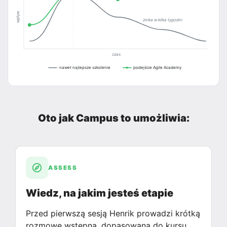
wpływ
znika w kilka tygodni
czas
nawet najlepsze szkolenie
podejście Agile Academy
Oto jak Campus to umożliwia:
ASSESS
Wiedz, na jakim jesteś etapie
Przed pierwszą sesją Henrik prowadzi krótką
rozmowę wstępną, dopasowaną do kursu.