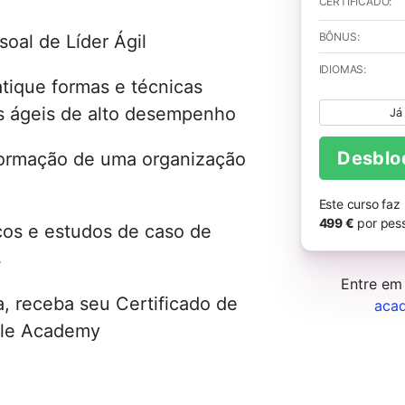
CERTIFICADO:
BÔNUS:
oal de Líder Ágil
IDIOMAS:
atique formas e técnicas
es ágeis de alto desempenho
Já
Desblo
formação de uma organização
Este curso faz
499 €
por pess
cos e estudos de caso de
s
Entre em
 receba seu Certificado de
aca
gile Academy