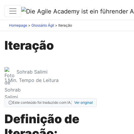
Homepage
Glossário Ágil
Iteração
Iteração
Sohrab Salimi
1
Min. Tempo de Leitura
Este conteúdo foi traduzido com IA.
Ver original
Definição de
Iteração: