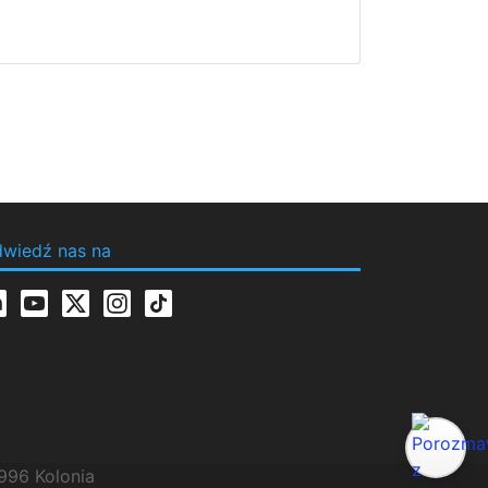
wiedź nas na
996 Kolonia