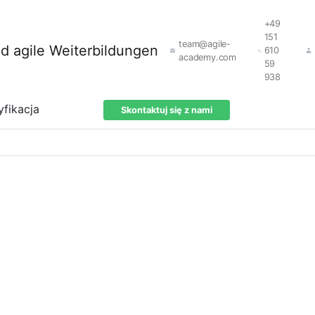
+49
151
team@agile-
610
academy.com
59
938
yfikacja
Skontaktuj się z nami