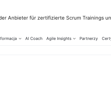
sformacja
AI Coach
Agile Insights
Partnerzy
Cert