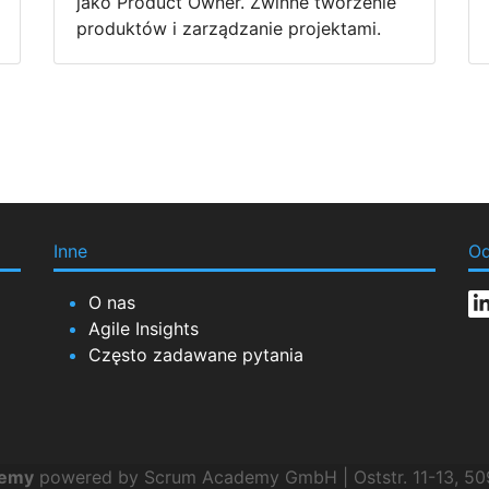
jako Product Owner. Zwinne tworzenie
produktów i zarządzanie projektami.
Inne
Od
O nas
Agile Insights
Często zadawane pytania
demy
powered by Scrum Academy GmbH | Oststr. 11-13, 50