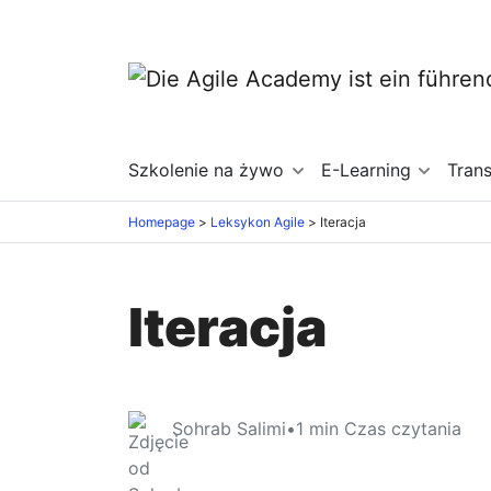
Szkolenie na żywo
E-Learning
Tran
Homepage
Leksykon Agile
Iteracja
Iteracja
Sohrab Salimi
•
1
min Czas czytania