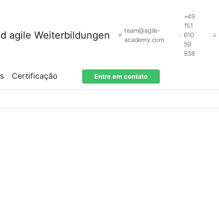
+49
151
team@agile-
610
academy.com
59
938
os
Certificação
Entre em contato