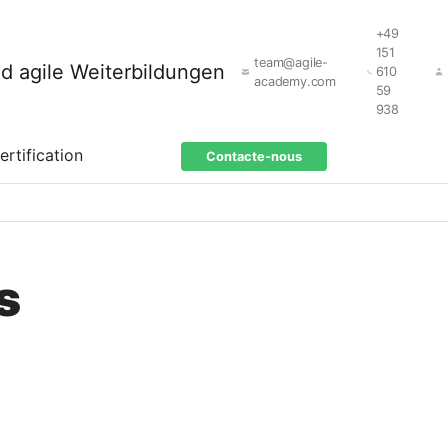
+49
151
team@agile-
610
academy.com
59
938
ertification
Contacte-nous
s