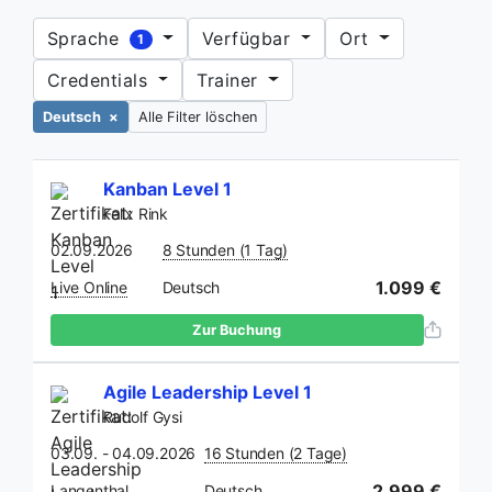
Sprache
Verfügbar
Ort
1
Credentials
Trainer
Deutsch
×
Alle Filter löschen
Kanban Level 1
Felix Rink
02.09.2026
8 Stunden (1 Tag)
1.099 €
Live Online
Deutsch
Zur Buchung
Agile Leadership Level 1
Rudolf Gysi
03.09. - 04.09.2026
16 Stunden (2 Tage)
2.999 €
Langenthal
Deutsch