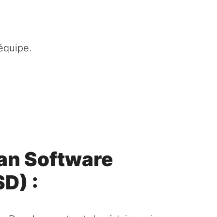
'équipe.
ean Software
D) :