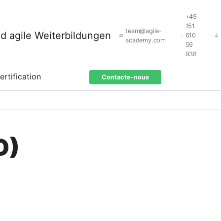
+49
151
team@agile-
610
academy.com
59
938
ertification
Contacte-nous
D)