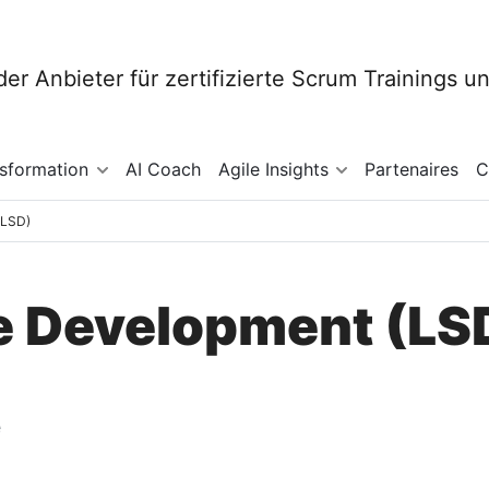
nsformation
AI Coach
Agile Insights
Partenaires
C
(LSD)
e Development (LS
e