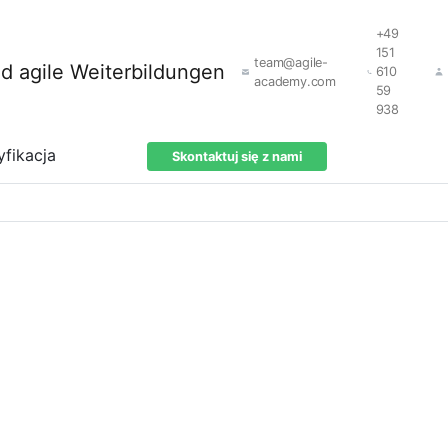
+49
151
team@agile-
610
academy.com
59
938
yfikacja
Skontaktuj się z nami