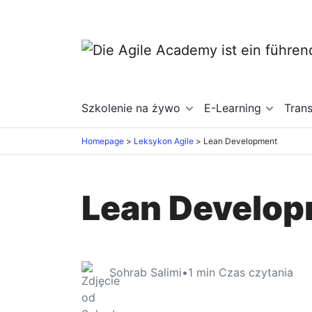
Szkolenie na żywo
E-Learning
Tran
Homepage
Leksykon Agile
Lean Development
Lean Develo
Sohrab Salimi
•
1
min Czas czytania