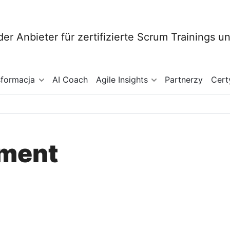
sformacja
AI Coach
Agile Insights
Partnerzy
Cert
pment