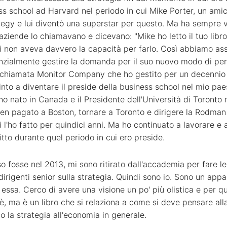
ss school ad Harvard nel periodo in cui Mike Porter, un amic
egy e lui diventò una superstar per questo. Ma ha sempre v
ziende lo chiamavano e dicevano: "Mike ho letto il tuo libro
lui non aveva davvero la capacità per farlo. Così abbiamo 
enzialmente gestire la domanda per il suo nuovo modo di pens
 chiamata Monitor Company che ho gestito per un decennio
into a diventare il preside della business school nel mio paes
 nato in Canada e il Presidente dell'Università di Toronto 
 ben pagato a Boston, tornare a Toronto e dirigere la Rodm
ì l'ho fatto per quindici anni. Ma ho continuato a lavorare e a
itto durante quel periodo in cui ero preside.
so fosse nel 2013, mi sono ritirato dall'accademia per fare l
dirigenti senior sulla strategia. Quindi sono io. Sono un app
 essa. Cerco di avere una visione un po' più olistica e per 
o è, ma è un libro che si relaziona a come si deve pensare al
o la strategia all'economia in generale.