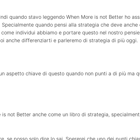
indi quando stavo leggendo When More is not Better ho asso
. Specialmente quando pensi alla strategia che deve anche c
 come individui abbiamo e portare questo nel nostro pensier
oi anche differenziarti e parleremo di strategia di più oggi.
 un aspetto chiave di questo quando non punti a di più ma 
s not Better anche come un libro di strategia, specialmente
re, se posso solo dire lo sai. Spererei che uno dei punti ch