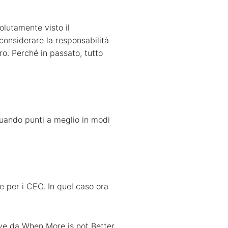
lutamente visto il
onsiderare la responsabilità
o. Perché in passato, tutto
quando punti a meglio in modi
 per i CEO. In quel caso ora
iave da When More is not Better