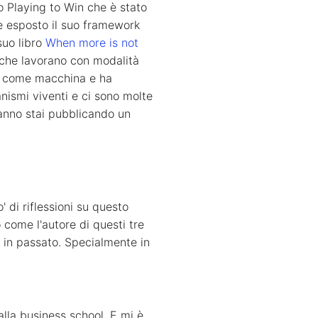
to Playing to Win che è stato
he esposto il suo framework
suo libro
When more is not
 che lavorano con modalità
oni come macchina e ha
nismi viventi e ci sono molte
t'anno stai pubblicando un
 di riflessioni su questo
come l'autore di questi tre
to in passato. Specialmente in
lla business school. E mi è