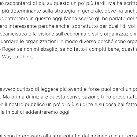
uò raccontarci di più su questo un po' più tardi. Ma ha scrit
ibro più determinante sulla strategia in generale, dove ha anc
ddentreremo in questo oggi l'anno scorso gli ho parlato del 
ero interessante perché anche, soprattutto per quelli di voi
eccanicistica o la visione sull'economia e sulle organizzazi
uardare le organizzazioni in modo diverso perché sono orga
nso Roger se non mi sbaglio, se ho fatto i compiti bene, ques
 Way to Think.
vvero curioso di leggere più avanti e forse puoi darci un po'
 Ma prima di iniziare questa conversazione ti ho presentato 
on il nostro pubblico un po' di più su di te e su cosa hai fat
gia in cui ci addentreremo oggi.
sono interessato alla strategia fin dal momento in cui ero a