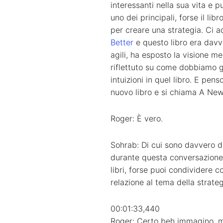
interessanti nella sua vita e p
uno dei principali, forse il l
per creare una strategia. Ci a
Better
e questo libro era davv
agili, ha esposto la visione m
riflettuto su come dobbiamo g
intuizioni in quel libro. E pe
nuovo libro e si chiama A New
Roger: È vero.
Sohrab: Di cui sono davvero da
durante questa conversazione.
libri, forse puoi condividere c
relazione al tema della strate
00:01:33,440
Roger: Certo beh immagino, mi 