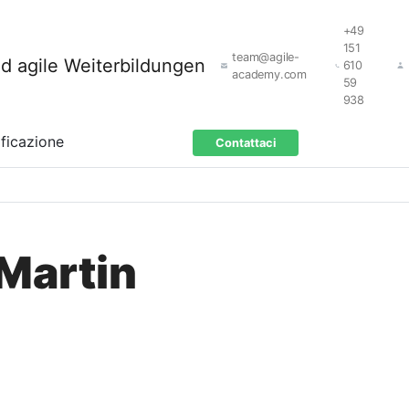
+49
151
team@agile-
610
academy.com
59
938
ificazione
Contattaci
 Martin