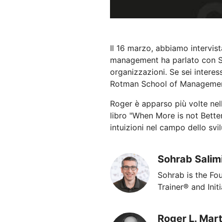
Il 16 marzo, abbiamo intervist
management ha parlato con Sohr
organizzazioni. Se sei intere
Rotman School of Management d
Roger è apparso più volte nell
libro "When More is not Better
intuizioni nel campo dello svil
Sohrab Salim
Sohrab is the F
Trainer® and Init
Roger L. Mart