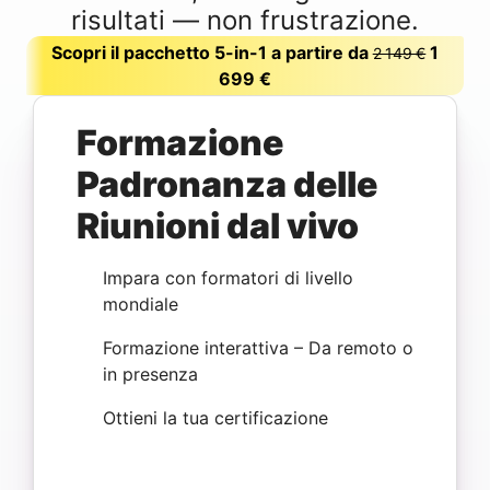
risultati — non frustrazione.
Scopri il pacchetto 5-in-1 a partire da
1
2 149 €
699 €
Formazione
Padronanza delle
Riunioni dal vivo
Impara con formatori di livello
mondiale
Formazione interattiva – Da remoto o
in presenza
Ottieni la tua certificazione