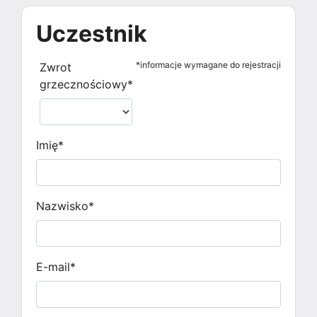
If you
Uczestnik
are a
human,
ignore
*informacje wymagane do rejestracji
Zwrot
this
grzecznościowy*
field
Imię*
Nazwisko*
E-mail*