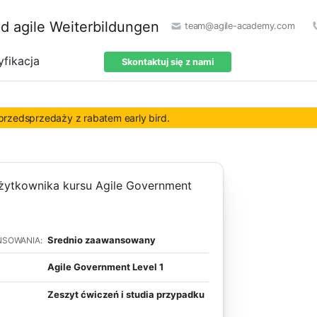
team@agile-academy.com
yfikacja
Skontaktuj się z nami
rzedsprzedaży z rabatem early bird.
Srednio zaawansowany
NSOWANIA:
Agile Government Level 1
Zeszyt ćwiczeń i studia przypadku