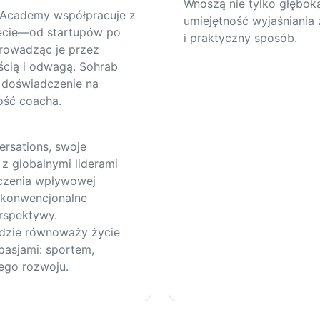
Wnoszą nie tylko głęboka
e Academy współpracuje z
umiejętność wyjaśniania
iecie—od startupów po
i praktyczny sposób.
prowadząc je przez
ścią i odwagą. Sohrab
, doświadczenie na
ość coacha.
ersations, swoje
z globalnymi liderami
aczenia wpływowej
e konwencjonalne
erspektywy.
gdzie równoważy życie
 pasjami: sportem,
ego rozwoju.