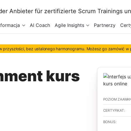
sformacja
AI Coach
Agile Insights
Partnerzy
Cert
 w przyszłości, bez ustalonego harmonogramu. Możesz go zamówić w p
nment kurs
POZIOM ZAAWA
CERTYFIKAT:
BONUS: