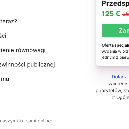
Przedsp
125 €
25
teraz?
Za
ści
Oferta specjal
ezienie równowagi
wydania w przy
jednym z pierw
zwinności publicznej
Dołącz 
zumu
zaintere
priorytetów, kt
# Ogól
 naszymi kursami online: