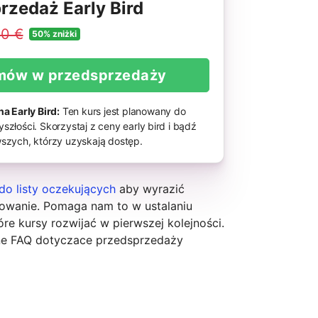
rzedaż Early Bird
0 €
50% zniżki
mów w przedsprzedaży
na Early Bird:
Ten kurs jest planowany do
szłości. Skorzystaj z ceny early bird i bądź
szych, którzy uzyskają dostęp.
do listy oczekujących
aby wyrazić
sowanie. Pomaga nam to w ustalaniu
óre kursy rozwijać w pierwszej kolejności.
ne FAQ dotyczace przedsprzedaży