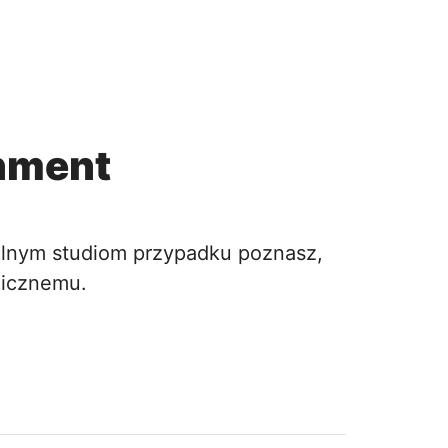
rnment
obalnym studiom przypadku poznasz,
licznemu.