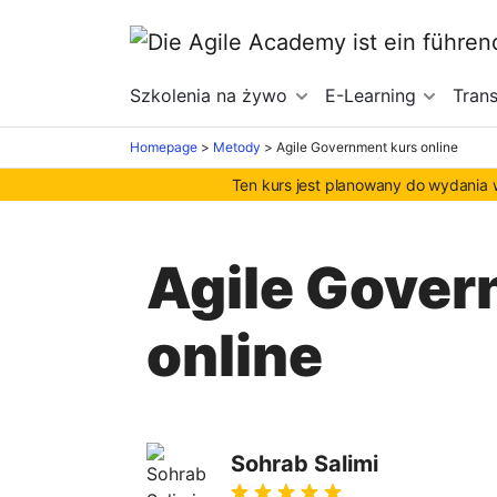
Szkolenia na żywo
E-Learning
Tran
Homepage
>
Metody
>
Agile Government kurs online
Ten kurs jest planowany do wydania
Agile Gover
online
Sohrab Salimi