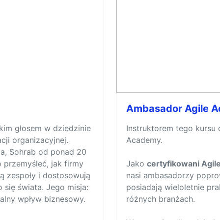
Ambasador Agile 
skim głosem w dziedzinie
Instruktorem tego kursu 
cji organizacyjnej.
Academy.
ia, Sohrab od ponad 20
 przemyśleć, jak firmy
Jako
certyfikowani Agil
ą zespoły i dostosowują
nasi ambasadorzy poprowa
 się świata. Jego misja:
posiadają wieloletnie p
ealny wpływ biznesowy.
różnych branżach.