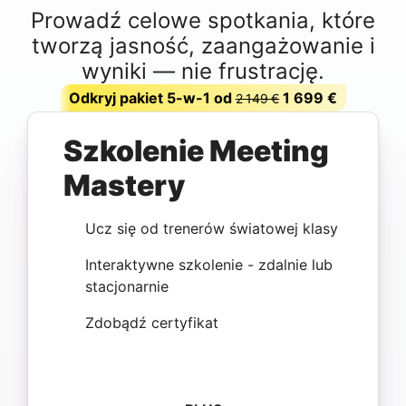
Prowadź celowe spotkania, które
tworzą jasność, zaangażowanie i
wyniki — nie frustrację.
Odkryj pakiet 5-w-1 od
1 699 €
2 149 €
Szkolenie Meeting
Mastery
Ucz się od trenerów światowej klasy
Interaktywne szkolenie - zdalnie lub
stacjonarnie
Zdobądź certyfikat