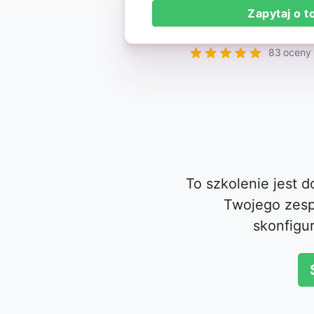
Zapytaj o t
83 oceny 
To szkolenie jest 
Twojego zesp
skonfigu