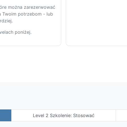
które można zarezerwować
a Twoim potrzebom - lub
rdziej.
elach poniżej.
Level 2 Szkolenie: Stosować