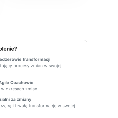
olenie?
edżerowie transformacji
łtujący procesy zmian w swojej
 Agile Coachowie
 w okresach zmian.
alni za zmiany
zącą i trwałą transformację w swojej