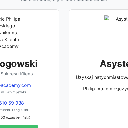
Rogowski
Asyst
 Sukcesu Klienta
Uzyskaj natychmiastow
-academy.com
Philip może dołączyć
 w Twoim języku
610 59 938
iecku i angielsku
:00 (czas berliński)