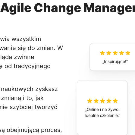
e Agile Change Manag
iwia wszystkim
anie się do zmian. W
gląda zwinne
Inspirujące!
ię od tradycyjnego
 naukowych zyskasz
mianą i to, jak
mie szybciej tworzyć
Online i na żywo:
Idealne szkolenie.
ą obejmującą proces,