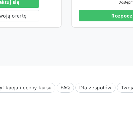
ktuj się
Dostępn
woją ofertę
Rozpoczn
yfikacja i cechy kursu
FAQ
Dla zespołów
Twoj