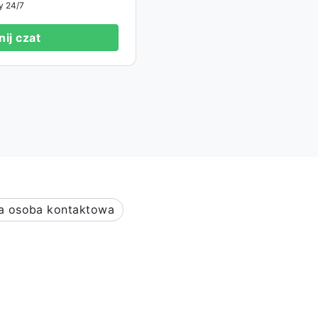
y 24/7
ij czat
a osoba kontaktowa