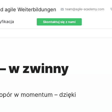
team@agile-academy.com
yfikacja
Skontaktuj się z nami
 – w zwinny
ć opór w momentum – dzięki