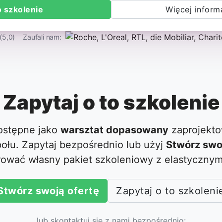
o szkolenie
Więcej informa
(5,0)
Zaufali nam:
Zapytaj o to szkolenie
dostępne jako
warsztat dopasowany
zaprojekto
ołu. Zapytaj bezpośrednio lub użyj
Stwórz swo
rować własny pakiet szkoleniowy z elastycznym
Stwórz swoją ofertę
Zapytaj o to szkoleni
lub skontaktuj się z nami bezpośrednio: