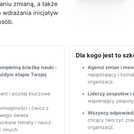
aniu zmianą, a także
 wdrażania inicjatyw
osób.
Dla kogo jest to szk
mpletną ścieżkę nauki -
Agenci zmian i men
ażdym etapie Twojej
napędzający i kszta
organizacji.
ent i poznaj kluczowe
Liderzy zespołów i
wspierający zespoły
miejętności i ćwicz z
Wszyscy odpowiedzi
iwego świata.
chcący tworzyć znac
owane tematy i naucz
organizacji.
ć innych.