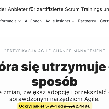
sformacja
AI Coach
Agile Insights
Partnerzy
Cert
CERTYFIKACJA AGILE CHANGE MANAGEMENT
óra się utrzymuje
sposób
ie zmian, zwiększ adopcję i przekształ
sprawdzonym narzędziom Agile.
Odkryj pakiet 5-w-1 od
2.449€
2.799€