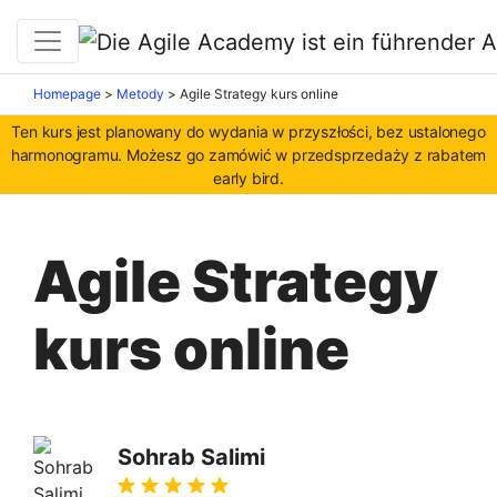
Homepage
>
Metody
>
Agile Strategy kurs online
Ten kurs jest planowany do wydania w przyszłości, bez ustalonego
harmonogramu. Możesz go zamówić w przedsprzedaży z rabatem
early bird.
Agile Strategy
kurs online
Sohrab Salimi