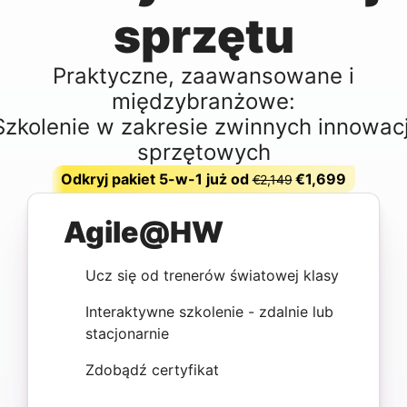
sprzętu
Praktyczne, zaawansowane i
międzybranżowe:
Szkolenie w zakresie zwinnych innowacj
sprzętowych
Odkryj pakiet 5-w-1 już od
€1,699
€2,149
Agile@HW
Ucz się od trenerów światowej klasy
Interaktywne szkolenie - zdalnie lub
stacjonarnie
Zdobądź certyfikat