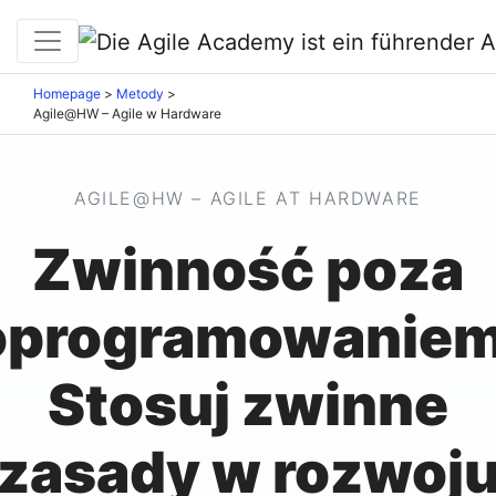
Homepage
>
Metody
>
Agile@HW – Agile w Hardware
AGILE@HW – AGILE AT HARDWARE
Zwinność poza
oprogramowaniem
Stosuj zwinne
zasady w rozwoj