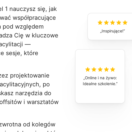
l 1 nauczysz się, jak
wać współpracujące
ym pod względem
Inspirujące!
wadza Cię w kluczowe
acylitacji —
 sesje, które
rzez projektowanie
Online i na żywo:
cylitacyjnych, po
Idealne szkolenie.
kasz narzędzia do
offsitów i warsztatów
 zwrotna od kolegów