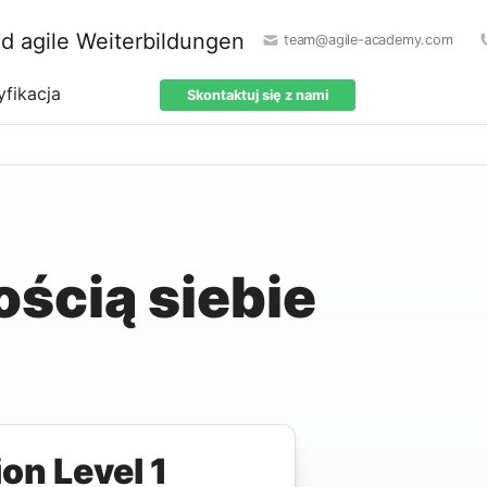
team@agile-academy.com
yfikacja
Skontaktuj się z nami
ścią siebie
ion Level 1