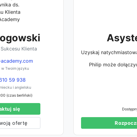
Rogowski
Asyst
 Sukcesu Klienta
Uzyskaj natychmiastow
-academy.com
Philip może dołączyć
 w Twoim języku
610 59 938
iecku i angielsku
:00 (czas berliński)
ktuj się
Dostępn
woją ofertę
Rozpoczn