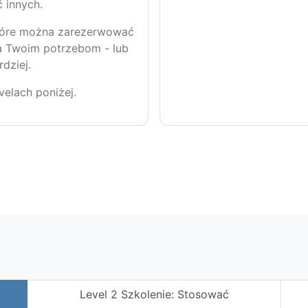
ć innych.
które można zarezerwować
a Twoim potrzebom - lub
rdziej.
elach poniżej.
Level 2 Szkolenie: Stosować