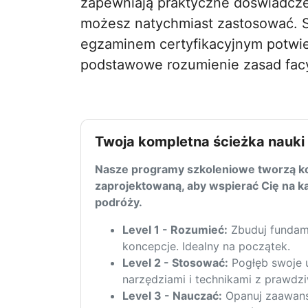
zapewniają praktyczne doświadcze
możesz natychmiast zastosować. S
egzaminem certyfikacyjnym potwi
podstawowe rozumienie zasad facyl
Twoja kompletna ścieżka nauki
Nasze programy szkoleniowe tworzą ko
zaprojektowaną, aby wspierać Cię na k
podróży.
Level 1 - Rozumieć:
Zbuduj fundam
koncepcje. Idealny na początek.
Level 2 - Stosować:
Pogłęb swoje u
narzędziami i technikami z prawdz
Level 3 - Nauczać:
Opanuj zaawans