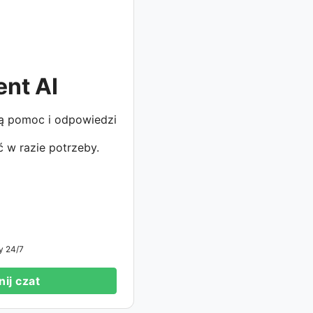
ent AI
ą pomoc i odpowiedzi
 w razie potrzeby.
y 24/7
ij czat