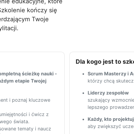
nie edukacyjne, które
zkolenie kończy się
erdzającym Twoje
itacji.
Dla kogo jest to szk
mpletną ścieżkę nauki -
Scrum Masterzy i A
ażdym etapie Twojej
którzy chcą skutecz
Liderzy zespołów
ent i poznaj kluczowe
szukający wzmocnien
lepszego prowadzen
miejętności i ćwicz z
Każdy, kto projektu
iwego świata.
aby zwiększyć uczes
owane tematy i naucz