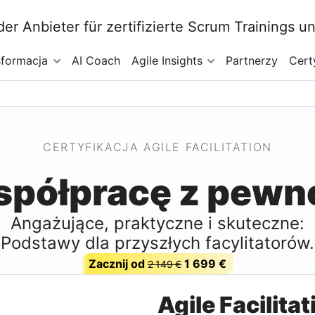
sformacja
AI Coach
Agile Insights
Partnerzy
Cert
CERTYFIKACJA AGILE FACILITATION
półpracę z pewno
Angażujące, praktyczne i skuteczne:
Podstawy dla przyszłych facylitatorów.
Zacznij od
1 699 €
2 149 €
Agile Facilitat