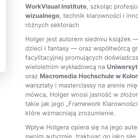
WorkVisual Institute
, szkoląc profesj
wizualnego
, technik klarowności i in
różnych sektorach
Holger jest autorem siedmiu książek — 
dzieci i fantasy — oraz współtwórcą gry
facylitacyjnej promujących doświadcza
wieloletnim wykładowcą na
Uniwersyt
oraz
Macromedia Hochschule w Kolon
warsztaty i masterclassy na arenie m
mówca, Holger wnosi jasność w złożon
takie jak jego „Framework Klarowności
które wzmacniają zrozumienie.
Wpływ Holgera opiera się na jego aut
swoim autyzmie, traktując go jako siłę