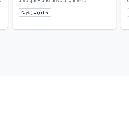
e
ambiguity and drive alignment.
Czytaj więcej →