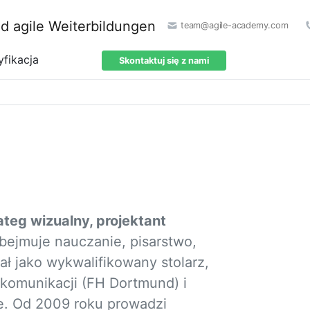
team@agile-academy.com
yfikacja
Skontaktuj się z nami
ateg wizualny, projektant
obejmuje nauczanie, pisarstwo,
nał jako wykwalifikowany stolarz,
 komunikacji (FH Dortmund) i
ie. Od 2009 roku prowadzi