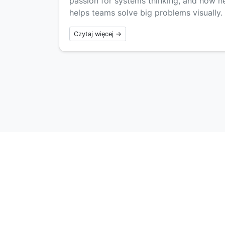
passion for systems thinking, and how h
helps teams solve big problems visually.
Czytaj więcej →