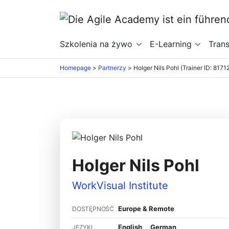
Szkolenia na żywo
E-Learning
Tran
Homepage
>
Partnerzy
>
Holger Nils Pohl (Trainer ID: 817
Holger Nils Pohl
WorkVisual Institute
Europe & Remote
DOSTĘPNOŚĆ
English
German
JĘZYKI