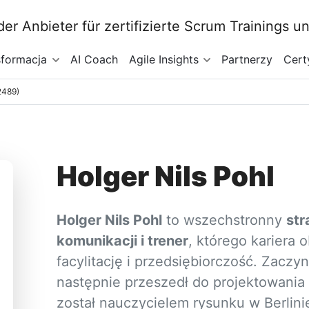
sformacja
AI Coach
Agile Insights
Partnerzy
Cert
12489)
Holger Nils Pohl
Holger Nils Pohl
to wszechstronny
str
komunikacji i trener
, którego kariera 
facylitację i przedsiębiorczość. Zaczy
następnie przeszedł do projektowania
został nauczycielem rysunku w Berlin