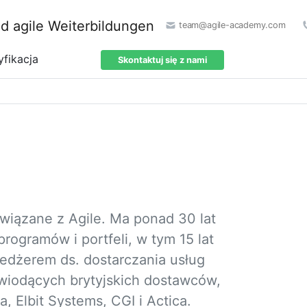
team@agile-academy.com
yfikacja
Skontaktuj się z nami
związane z Agile. Ma ponad 30 lat
programów i portfeli, w tym 15 lat
edżerem ds. dostarczania usług
 wiodących brytyjskich dostawców,
, Elbit Systems, CGI i Actica.