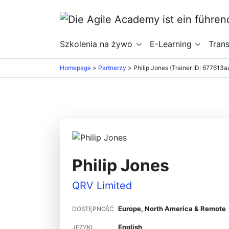
Szkolenia na żywo
E-Learning
Tran
Homepage
>
Partnerzy
>
Philip Jones (Trainer ID: 677613a
Philip Jones
QRV Limited
Europe, North America & Remote
DOSTĘPNOŚĆ
English
JĘZYKI