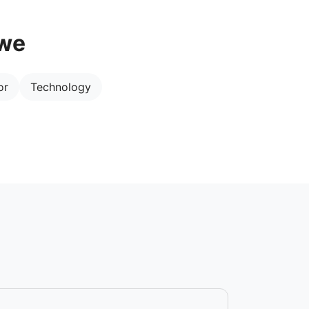
owe
or
Technology