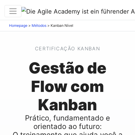
Homepage
>
Métodos
>
Kanban Nível
CERTIFICAÇÃO KANBAN
Gestão de
Flow com
Kanban
Prático, fundamentado e
orientado ao futuro:
O treinamento que ajuda você a