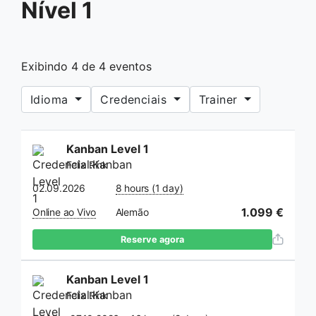
Nível 1
Exibindo
4
de
4
eventos
Idioma
Credenciais
Trainer
Kanban Level 1
Felix Rink
02.09.2026
8 hours (1 day)
1.099 €
Online ao Vivo
Alemão
Reserve agora
Kanban Level 1
Felix Rink