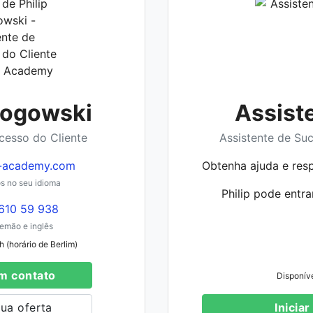
Rogowski
Assist
cesso do Cliente
Assistente de Su
-academy.com
Obtenha ajuda e res
 no seu idioma
Philip pode entra
610 59 938
emão e inglês
 (horário de Berlim)
m contato
Disponív
tua oferta
Iniciar