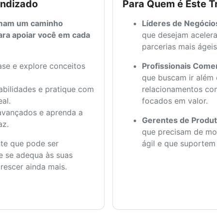
endizado
Para Quem é Este T
rmam um caminho
Líderes de Negócio
ra apoiar você em cada
que desejam acelera
parcerias mais ágei
se e explore conceitos
Profissionais Come
que buscam ir além d
bilidades e pratique com
relacionamentos co
al.
focados em valor.
avançados e aprenda a
Gerentes de Produt
az.
que precisam de mo
te que pode ser
ágil e que suportem 
e se adequa às suas
escer ainda mais.