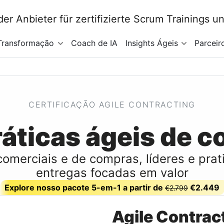
Transformação
Coach de IA
Insights Ágeis
Parceir
CERTIFICAÇÃO AGILE CONTRACTING
áticas ágeis de c
comerciais e de compras, líderes e prat
entregas focadas em valor
Explore nosso pacote 5-em-1 a partir de
€2.449
€2.799
Agile Contract