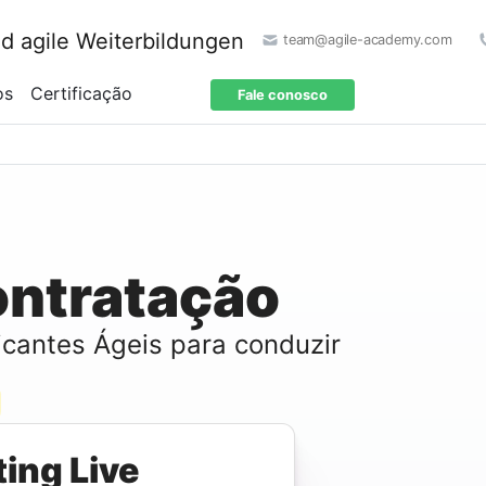
team@agile-academy.com
os
Certificação
Fale conosco
ontratação
icantes Ágeis para conduzir
ing Live