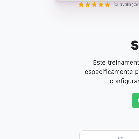
83 avaliaçõe
S
Este treinamen
especificamente p
configura