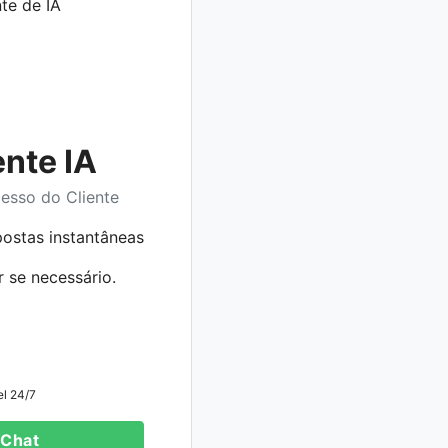
ente IA
cesso do Cliente
postas instantâneas
r se necessário.
el 24/7
 Chat