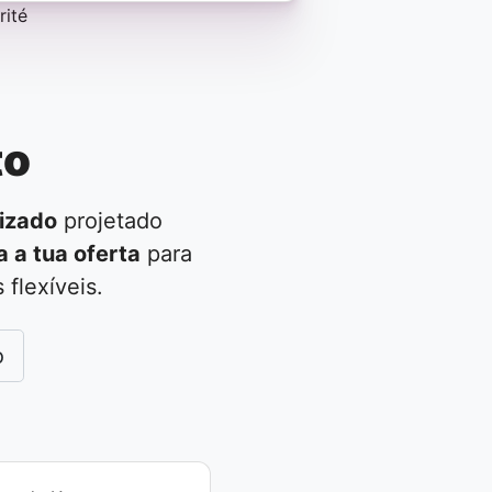
to
izado
projetado
a a tua oferta
para
flexíveis.
o